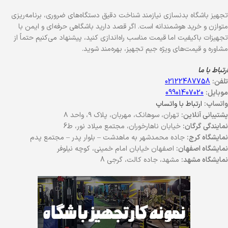
تجهیز باشگاه بدنسازی نیازمند شناخت دقیق دستگاه‌های ضروری، برنامه‌ریزی
متوازن و خرید هوشمندانه است. اگر قصد دارید باشگاهی حرفه‌ای و ایمن با
تجهیزات باکیفیت اما قیمت مناسب راه‌اندازی کنید، پیشنهاد می‌کنیم حتماً از
مشاوره و قیمت‌های ویژه جیم تجهیز، بهره‌مند شوید.
ارتباط با ما
تلفن:
02122487758
موبایل:
09901407020
واتساپ:
ارتباط با واتساپ
پشتیبانی آنلاین:
تهران، سوهانک، مهربان، پلاک ۹، واحد ۸
نمایندگی گرگان:
خیابان ناهارخوران، مجتمع میلاد نور، ط6
نمایشگاه کرج:
جاده محمدشهر به ماهدشت – بلوار پدر – مجتمع پدم
نمایشگاه اصفهان:
اصفهان خیابان امام خمینی، کوچه نیلوفر
نمایشگاه مشهد:
مشهد، جاده کالت، گرجی 8