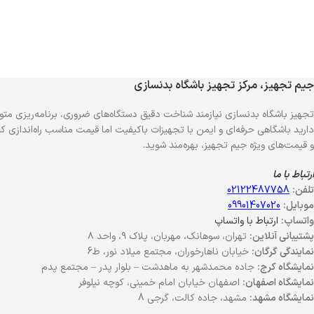
جیم تجهیز، مرکز تجهیز باشگاه بدنسازی
تجهیز باشگاه بدنسازی نیازمند شناخت دقیق دستگاه‌های ضروری، برنامه‌ریزی متو
دارید باشگاهی حرفه‌ای و ایمن با تجهیزات باکیفیت اما قیمت مناسب راه‌اندازی کنی
و قیمت‌های ویژه جیم تجهیز، بهره‌مند شوید.
ارتباط با ما
تلفن:
02122487758
موبایل:
09901407020
واتساپ:
ارتباط با واتساپ
پشتیبانی آنلاین:
تهران، سوهانک، مهربان، پلاک ۹، واحد ۸
نمایندگی گرگان:
خیابان ناهارخوران، مجتمع میلاد نور، ط6
نمایشگاه کرج:
جاده محمدشهر به ماهدشت – بلوار پدر – مجتمع پدم
نمایشگاه اصفهان:
اصفهان خیابان امام خمینی، کوچه نیلوفر
نمایشگاه مشهد:
مشهد، جاده کالت، گرجی 8