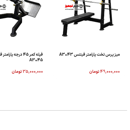
میز پرس تخت پارامتر فیتنس A3043
فیله کمر 45 درجه پارام
A3045
49,000,000
تومان
35,000,000
تومان