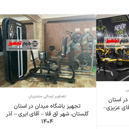
ن
تصاویر ارسالی مشتریان
در استان
تجهیز باشگاه میدان در استان
قای عزیزی–
گلستان، شهر آق قلا – آقای ایری – آذر
1404