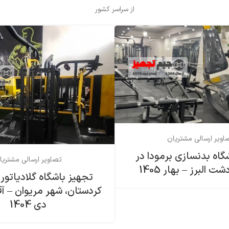
از سراسر کشور
اویر ارسالی مشتریان
گاه بدنسازی برمودا در
تصاویر ارسالی مشتریا
 البرز – بهار 1405
تجهیز باشگاه گلادیاتور 
کردستان، شهر مریوان – آ
دی 1404