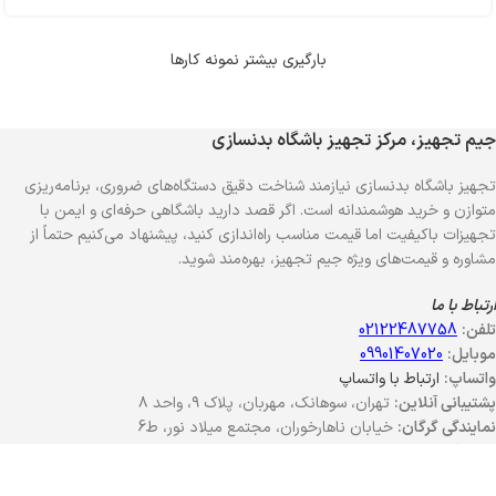
بارگیری بیشتر نمونه کارها
جیم تجهیز، مرکز تجهیز باشگاه بدنسازی
تجهیز باشگاه بدنسازی نیازمند شناخت دقیق دستگاه‌های ضروری، برنامه‌ریزی
متوازن و خرید هوشمندانه است. اگر قصد دارید باشگاهی حرفه‌ای و ایمن با
تجهیزات باکیفیت اما قیمت مناسب راه‌اندازی کنید، پیشنهاد می‌کنیم حتماً از
مشاوره و قیمت‌های ویژه جیم تجهیز، بهره‌مند شوید.
ارتباط با ما
تلفن:
02122487758
موبایل:
09901407020
واتساپ:
ارتباط با واتساپ
پشتیبانی آنلاین:
تهران، سوهانک، مهربان، پلاک ۹، واحد ۸
نمایندگی گرگان:
خیابان ناهارخوران، مجتمع میلاد نور، ط6
نمایشگاه کرج:
جاده محمدشهر به ماهدشت – بلوار پدر – مجتمع پدم
نمایشگاه اصفهان:
اصفهان خیابان امام خمینی، کوچه نیلوفر