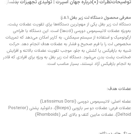
توضیحات
نظرات (0)
درباره جهان اسپرت | تولیدی تجهیزات بدنسازی
معرفی محصول دستگاه لت زیر بغل j.s.1:
دستگاه لت زیر بغل یکی از مهم‌ترین دستگاه‌ها برای تقویت عضلات پشت،
به‌ویژه عضلات لاتیسیموس دورسی (لات‌ها) است. این دستگاه با طراحی
ارگونومیک و استفاده از سیستم سیمکش، به کاربر امکان می‌دهد که تمرینات
مخصوص لت را با فرم صحیح و فشار به عضلات هدف انجام دهد. حرکت
شبیه به بارفیکس یا کشش به جلو، موجب تقویت عضلات بالاتنه و افزایش
ضخامت پشت بدن می‌شود. دستگاه لت زیر بغل به ویژه برای افرادی که قادر
به انجام بارفیکس آزاد نیستند، بسیار مناسب است.
عضلات هدف:
عضله اصلی: لاتیسیموس دورسی (Latissimus Dorsi)
عضلات فرعی: عضلات دو سر بازویی (Biceps)، دلتوئید پشتی (Posterior
Deltoid)، عضلات مابین کتف و بالای کمر (Rhomboids)
ویژگی‌های دستگاه: