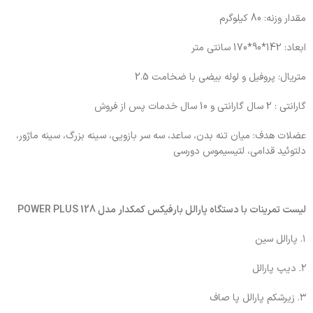
مقدار وزنه: 80 کیلوگرم
ابعاد: 142*90*170 سانتی متر
متریال: پروفیل و لوله بیضی با ضخامت 2.5
گارانتی : 2 سال گارانتی و 10 سال خدمات پس از فروش
عضلات هدف: میان تنه بدن، ساعد، سه سر بازویی، سینه بزرگ، سینه ماژور،
دلتوئید قدامی، لتیسیموس دورسی
لیست تمرینات با دستگاه پارالل بارفیکس کمکدار مدل POWER PLUS 128
۱. پارالل سین
۲. دیپ پارالل
۳. زیرشکم پارالل پا صاف