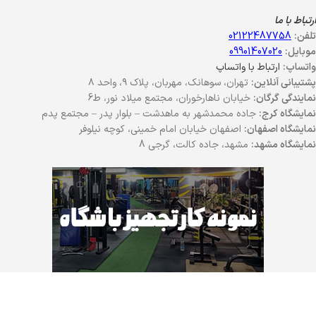
ارتباط با ما
تلفن:
02122487758
موبایل:
09901407020
واتساپ:
ارتباط با واتساپ
پشتیبانی آنلاین:
تهران، سوهانک، مهربان، پلاک ۹، واحد ۸
نمایندگی گرگان:
خیابان ناهارخوران، مجتمع میلاد نور، ط6
نمایشگاه کرج:
جاده محمدشهر به ماهدشت – بلوار پدر – مجتمع پدم
نمایشگاه اصفهان:
اصفهان خیابان امام خمینی، کوچه نیلوفر
نمایشگاه مشهد:
مشهد، جاده کالت، گرجی 8