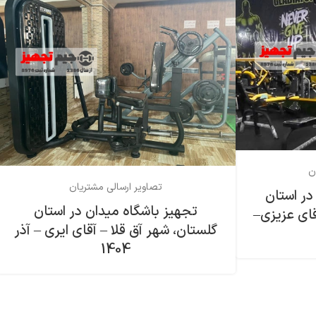
ن
تصاویر ارسالی مشتریان
در استان
تجهیز باشگاه میدان در استان
قای عزیزی–
گلستان، شهر آق قلا – آقای ایری – آذر
1404