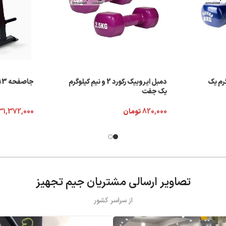
کورد 8 کیلوگرم یک
دمبل ایروبیک رکورد 2 و نیم کیلوگرم
جاصفحه Inpars 2093
یک جفت
820,000
تومان
31,372,000
تصاویر ارسالی مشتریان جیم تجهیز
از سراسر کشور