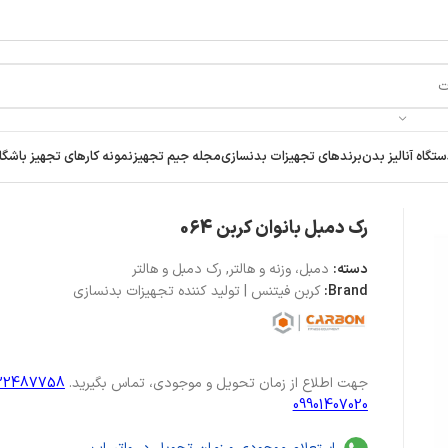
تگاه آنالیز بدن
برندهای تجهیزات بدنسازی
مجله جیم تجهیز
نمونه کارهای تجهیز باشگا
رک دمبل بانوان کربن 064
دسته:
دمبل، وزنه و هالتر
,
رک دمبل و هالتر
Brand:
کربن فیتنس | تولید کننده تجهیزات بدنسازی
جهت اطلاع از زمان تحویل و موجودی، تماس بگیرید.
122487758
09901407020