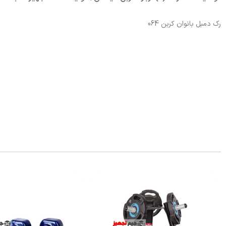
رک دمبل بانوان کربن 064