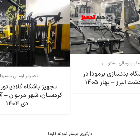
اویر ارسالی مشتریان
گاه بدنسازی برمودا در
تصاویر ارسالی مشتریا
 البرز – بهار 1405
تجهیز باشگاه گلادیاتور 
کردستان، شهر مریوان – آ
دی 1404
بارگیری بیشتر نمونه کارها