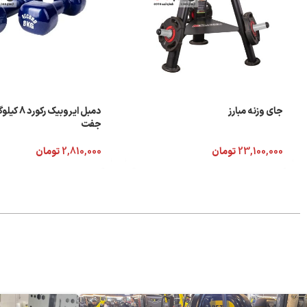
جای وزنه مبارز
دمبل ایروبیک ر
جفت
23,100,000
تومان
2,810,000
تومان