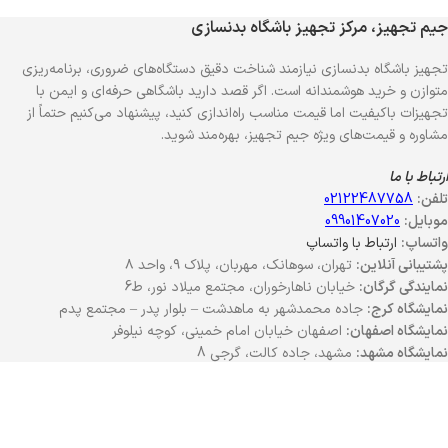
جیم تجهیز، مرکز تجهیز باشگاه بدنسازی
تجهیز باشگاه بدنسازی نیازمند شناخت دقیق دستگاه‌های ضروری، برنامه‌ریزی
متوازن و خرید هوشمندانه است. اگر قصد دارید باشگاهی حرفه‌ای و ایمن با
تجهیزات باکیفیت اما قیمت مناسب راه‌اندازی کنید، پیشنهاد می‌کنیم حتماً از
مشاوره و قیمت‌های ویژه جیم تجهیز، بهره‌مند شوید.
ارتباط با ما
تلفن:
02122487758
موبایل:
09901407020
واتساپ:
ارتباط با واتساپ
پشتیبانی آنلاین:
تهران، سوهانک، مهربان، پلاک ۹، واحد ۸
نمایندگی گرگان:
خیابان ناهارخوران، مجتمع میلاد نور، ط6
نمایشگاه کرج:
جاده محمدشهر به ماهدشت – بلوار پدر – مجتمع پدم
نمایشگاه اصفهان:
اصفهان خیابان امام خمینی، کوچه نیلوفر
نمایشگاه مشهد:
مشهد، جاده کالت، گرجی 8