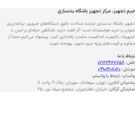
جیم تجهیز، مرکز تجهیز باشگاه بدنسازی
تجهیز باشگاه بدنسازی نیازمند شناخت دقیق دستگاه‌های ضروری، برنامه‌ریزی
متوازن و خرید هوشمندانه است. اگر قصد دارید باشگاهی حرفه‌ای و ایمن با
تجهیزات باکیفیت اما قیمت مناسب راه‌اندازی کنید، پیشنهاد می‌کنیم حتماً از
مشاوره و قیمت‌های ویژه جیم تجهیز، بهره‌مند شوید.
ارتباط با ما
تلفن:
02122487758
موبایل:
09901407020
واتساپ:
ارتباط با واتساپ
پشتیبانی آنلاین:
تهران، سوهانک، مهربان، پلاک ۹، واحد ۸
نمایندگی گرگان:
خیابان ناهارخوران، مجتمع میلاد نور، ط6
نمایشگاه کرج:
جاده محمدشهر به ماهدشت – بلوار پدر – مجتمع پدم
نمایشگاه اصفهان:
اصفهان خیابان امام خمینی، کوچه نیلوفر
نمایشگاه مشهد:
مشهد، جاده کالت، گرجی 8