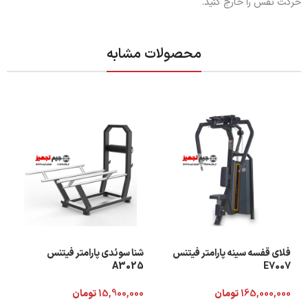
حرکت نفس را خارج کنید.
محصولات مشابه
فلای قفسه سینه پارامتر فیتنس
شنا سوئدی پارامتر فیتنس
A3025
E7007
165,000,000
تومان
15,900,000
تومان