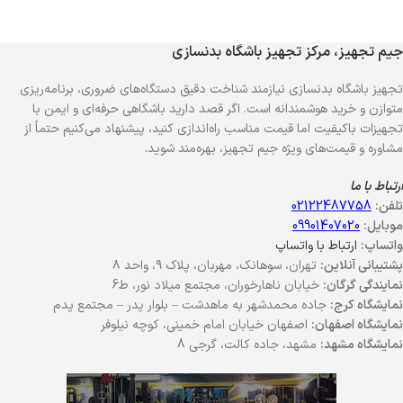
جیم تجهیز، مرکز تجهیز باشگاه بدنسازی
تجهیز باشگاه بدنسازی نیازمند شناخت دقیق دستگاه‌های ضروری، برنامه‌ریزی
متوازن و خرید هوشمندانه است. اگر قصد دارید باشگاهی حرفه‌ای و ایمن با
تجهیزات باکیفیت اما قیمت مناسب راه‌اندازی کنید، پیشنهاد می‌کنیم حتماً از
مشاوره و قیمت‌های ویژه جیم تجهیز، بهره‌مند شوید.
ارتباط با ما
تلفن:
02122487758
موبایل:
09901407020
واتساپ:
ارتباط با واتساپ
پشتیبانی آنلاین:
تهران، سوهانک، مهربان، پلاک ۹، واحد ۸
نمایندگی گرگان:
خیابان ناهارخوران، مجتمع میلاد نور، ط6
نمایشگاه کرج:
جاده محمدشهر به ماهدشت – بلوار پدر – مجتمع پدم
نمایشگاه اصفهان:
اصفهان خیابان امام خمینی، کوچه نیلوفر
نمایشگاه مشهد:
مشهد، جاده کالت، گرجی 8