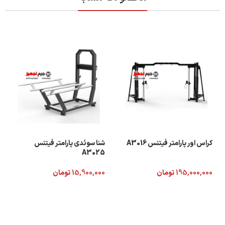
کراس اور پارامتر فیتنس A3016
شنا سوئدی پارامتر فیتنس
A3025
195,000,000
تومان
15,900,000
تومان