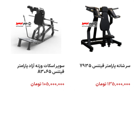
سر شانه پارامتر فیتنس Y935
سوپر اسکات وزنه آزاد پارامتر
فیتنس A3065
135,000,000
تومان
105,000,000
تومان