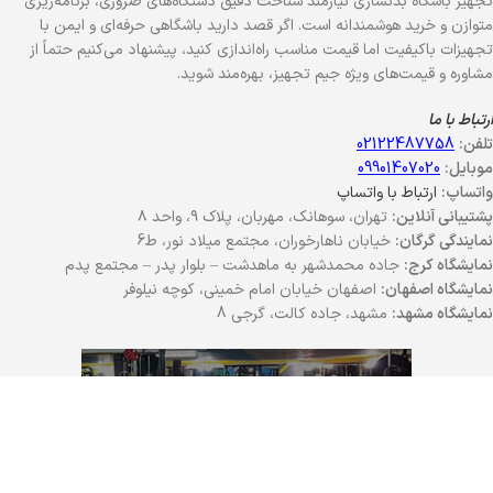
تجهیز باشگاه بدنسازی نیازمند شناخت دقیق دستگاه‌های ضروری، برنامه‌ریزی
متوازن و خرید هوشمندانه است. اگر قصد دارید باشگاهی حرفه‌ای و ایمن با
تجهیزات باکیفیت اما قیمت مناسب راه‌اندازی کنید، پیشنهاد می‌کنیم حتماً از
مشاوره و قیمت‌های ویژه جیم تجهیز، بهره‌مند شوید.
ارتباط با ما
تلفن:
02122487758
موبایل:
09901407020
واتساپ:
ارتباط با واتساپ
پشتیبانی آنلاین:
تهران، سوهانک، مهربان، پلاک ۹، واحد ۸
نمایندگی گرگان:
خیابان ناهارخوران، مجتمع میلاد نور، ط6
نمایشگاه کرج:
جاده محمدشهر به ماهدشت – بلوار پدر – مجتمع پدم
نمایشگاه اصفهان:
اصفهان خیابان امام خمینی، کوچه نیلوفر
نمایشگاه مشهد:
مشهد، جاده کالت، گرجی 8