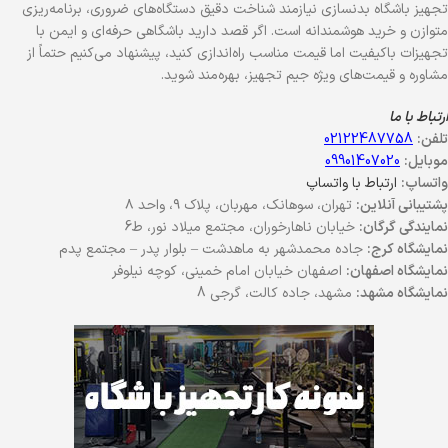
تجهیز باشگاه بدنسازی نیازمند شناخت دقیق دستگاه‌های ضروری، برنامه‌ریزی
متوازن و خرید هوشمندانه است. اگر قصد دارید باشگاهی حرفه‌ای و ایمن با
تجهیزات باکیفیت اما قیمت مناسب راه‌اندازی کنید، پیشنهاد می‌کنیم حتماً از
مشاوره و قیمت‌های ویژه جیم تجهیز، بهره‌مند شوید.
ارتباط با ما
تلفن:
02122487758
موبایل:
09901407020
واتساپ:
ارتباط با واتساپ
پشتیبانی آنلاین:
تهران، سوهانک، مهربان، پلاک ۹، واحد ۸
نمایندگی گرگان:
خیابان ناهارخوران، مجتمع میلاد نور، ط6
نمایشگاه کرج:
جاده محمدشهر به ماهدشت – بلوار پدر – مجتمع پدم
نمایشگاه اصفهان:
اصفهان خیابان امام خمینی، کوچه نیلوفر
نمایشگاه مشهد:
مشهد، جاده کالت، گرجی 8