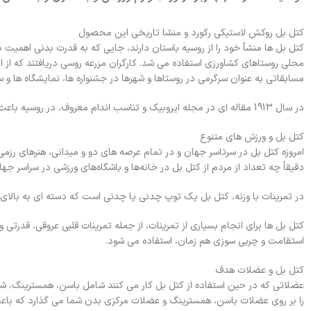
کتل بل روکش لاستیکی رکورد و منشا تاریخی این محصول
کتل بل ها منشأ خود را از روسیه باستان دارند، جایی که به قدرت بدنی اهمیت داد
محلی روستاهای کشاورزی استفاده می شد. کارگران مزرعه روسی دریافتند که از ا
مسابقاتی به عنوان سرگرمی در روستاها و شهرها در جشنواره ها، نمایشگاه ها و
در سال 1913 مقاله ای در مجله ایروبیک و تناسب اندام معروف، در روسیه باعث افزایش شناخت کتل بل به عنوان ابزاری قدرتمند برای کاهش وزن شد.
کتل بل و ورزش های متنوع
امروزه کتل بل در سرتاسر جهان و در تمام عرصه های دو و میدانی، هنرهای رزم
دقیقاً چه تعداد از مردم از کتل بل در خانه‌ها و باشگاه‌های ورزشی در سراسر جه
در تمرینات با وزنه، کتل بل یک توپ چدنی یا چدنی است که دسته ای به بالای
کتل بل ها برای انجام بسیاری از تمرینات، از جمله تمرینات قلبی عروقی، قدرتی
استقامت و چربی سوزی هم زمان، استفاده می شود.
کتل بل و عضلات هدف
عضلاتی که در حین استفاده از کتل بل کار می کنند شامل باسن، همسترینگ، ش
را بر روی عضلات باسن، همسترینگ و عضلات مرکزی بدن شما می گذارد که باع