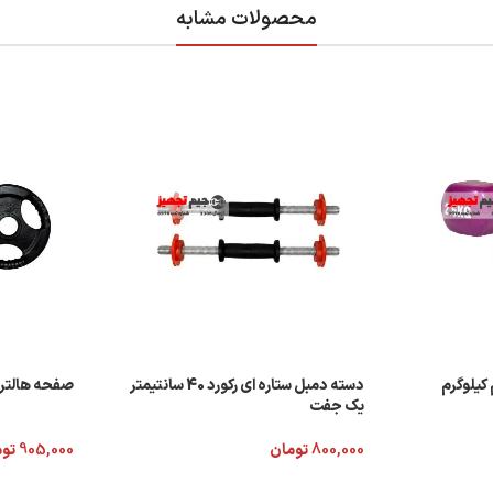
محصولات مشابه
رکورد 2 و نیم کیلوگرم
دسته دمبل ستاره ای رکورد 40 سانتیمتر
صفحه هالتر رکورد 5 کیل
یک جفت
800,000
تومان
905,000
تو