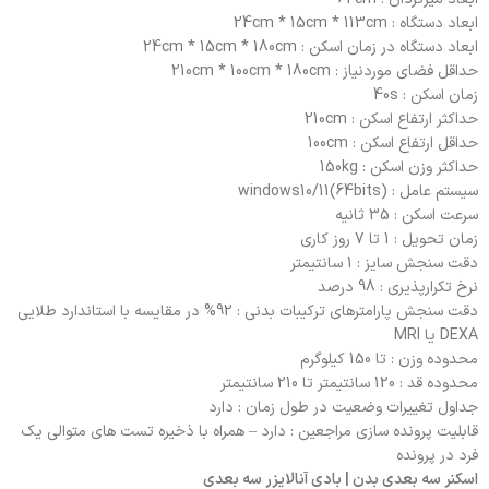
ابعاد دستگاه : 24cm * 15cm * 113cm
ابعاد دستگاه در زمان اسکن : 24cm * 15cm * 180cm
حداقل فضای موردنیاز : 210cm * 100cm * 180cm
زمان اسکن : 40s
حداکثر ارتفاع اسکن : 210cm
حداقل ارتفاع اسکن : 100cm
حداکثر وزن اسکن : 150kg
سیستم عامل : windows10/11(64bits)
سرعت اسکن : 35 ثانیه
زمان تحویل : 1 تا 7 روز کاری
دقت سنجش سایز : 1 سانتیمتر
نرخ تکرارپذیری : 98 درصد
دقت سنجش پارامترهای ترکیبات بدنی : 92% در مقایسه با استاندارد طلایی
DEXA یا MRI
محدوده وزن : تا 150 کیلوگرم
محدوده قد : 120 سانتیمتر تا 210 سانتیمتر
جداول تغییرات وضعیت در طول زمان : دارد
قابلیت پرونده سازی مراجعین : دارد – همراه با ذخیره تست های متوالی یک
فرد در پرونده
اسکنر سه بعدی بدن | بادی آنالایزر سه بعدی