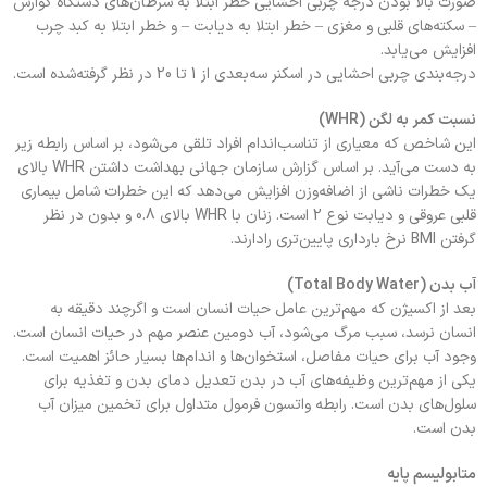
صورت بالا بودن درجه چربی احشایی خطر ابتلا به سرطان‌های دستگاه گوارش
– سکته‌های قلبی و مغزی – خطر ابتلا به دیابت – و خطر ابتلا به کبد چرب
افزایش می‌یابد.
درجه‌بندی چربی احشایی در اسکنر سه‌بعدی از 1 تا 20 در نظر گرفته‌شده است.
نسبت کمر به لگن (WHR)
این شاخص که معیاری از تناسب‌اندام افراد تلقی می‌شود، بر اساس رابطه زیر
به دست می‌آید. بر اساس گزارش سازمان جهانی بهداشت داشتن WHR بالای
یک خطرات ناشی از اضافه‌وزن افزایش می‌دهد که این خطرات شامل بیماری
قلبی عروقی و دیابت نوع 2 است. زنان با WHR بالای 0.8 و بدون در نظر
گرفتن BMI نرخ بارداری پایین‌تری رادارند.
آب بدن (Total Body Water)
بعد از اکسیژن که مهم‌ترین عامل حیات انسان است و اگرچند دقیقه به
انسان نرسد، سبب مرگ می‌شود، آب دومین عنصر مهم در حیات انسان است.
وجود آب برای حیات مفاصل، استخوان‌ها و اندام‌ها بسیار حائز اهمیت است.
یکی از مهم‌ترین وظیفه‌های آب در بدن تعدیل دمای بدن و تغذیه برای
سلول‌های بدن است. رابطه واتسون فرمول متداول برای تخمین میزان آب
بدن است.
متابولیسم پایه