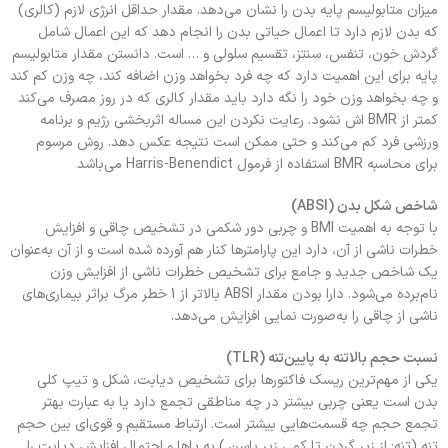
میزان متابولیسم پایه بدن را نشان می‌دهد. مقدار حداقل انرژی لازم (کالری)
که بدن لازم دارد تا اعمال حیاتی بدن را انجام دهد که این اعمال شامل
گردش خون، تنفس، سنتز، تقسیم سلولی و … است. دانستن مقدار متابولیسم
پایه برای این اهمیت دارد که چه فرد بخواهد وزن اضافه کند، چه وزن کم کند
و چه بخواهد وزن خود را نگه دارد باید مقدار کالری که در روز مصرف می‌کند
کمتر از BMR اش نشود. رعایت نکردن این مساله اثربخشی رژیم و برنامه
ورزشی فرد کم می‌کند و حتی ممکن است نتیجه عکس دهد. روش مرسوم
برای محاسبه BMR استفاده از فرمول Harris-Benendict می‌باشد
شاخص شکل بدن (ABSI)
با توجه به اهمیت BMI و چربی دور شکمی در تشخیص چاقی و افزایش
خطرات ناشی از آن، دارد این پارامترها کنار هم آورده شده است و از آن به‌عنوان
یک شاخص جدید و جامع برای تشخیص خطرات ناشی از افزایش وزن
نام‌برده می‌شود. دارا بودن مقدار ABSI بالاتر از 1 خطر مرگ براثر بیماری‌های
ناشی از چاقی را به‌صورت نمایی افزایش می‌دهد.
نسبت حجم بالاتنه به پایین‌تنه (TLR)
یکی از مهم‌ترین ریسک فاکتورها برای تشخیص دیابت، شکل و تیپ کلی
بدن است یعنی چربی بیشتر در چه مناطقی تجمع دارد یا به عبارت بهتر
تجمع حجم چه قسمت‌هایی بیشتر است. ارتباط مستقیم و قوی‌ای بین حجم
تنه (تنه: از زیر گردن تا کمی زیر باسن.) به پاها و احتمال افزایش دیابت را