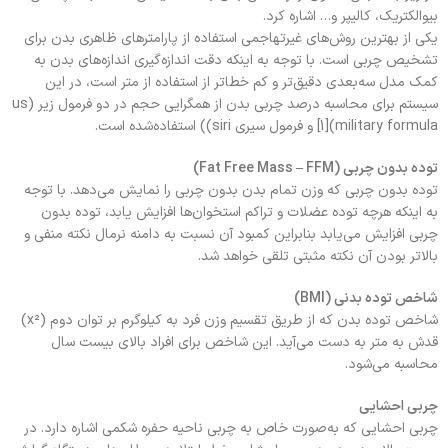
بیوالکتریک، کالیپر و… اشاره کرد.
یکی از بهترین روش‌های غیرتهاجمی استفاده از پارامترهای ظاهری بدن برای
تشخیص چربی است. با توجه به اینکه دقت اندازه‌گیری اندازه‌های بدن به
کمک مدل سه‌بعدی دقیق‌تر و کم خطاتر از استفاده از متر است، در این
سیستم برای محاسبه درصد چربی بدن از همگرایی حجم در دو فرمول زیر (us
military formula)[1] و فرمول سیری siri)) استفاده‌شده است.
توده بدون چربی (Fat Free Mass – FFM)
توده بدون چربی که وزن تمام بدن بدون چربی را نمایش می‌دهد. با توجه
به اینکه هرچه توده عضلات و تراکم استخوان‌ها افزایش یابد، توده بدون
چربی افزایش می‌یابد بنابراین کمبود آن نسبت به دامنه نرمال نکته منفی و
بالاتر بودن آن نکته مثبتی تلقی خواهد شد.
شاخص توده بدنی (BMI)
شاخص توده بدن که از طریق تقسیم وزن فرد به کیلوگرم بر توان دوم (x²)
قدش به متر به دست می‌آید. این شاخص برای افراد بالای بیست سال
محاسبه می‌شود.
چربی احشایی
چربی احشایی که به‌صورت خاص به چربی ناحیه حفره شکمی اشاره دارد. در