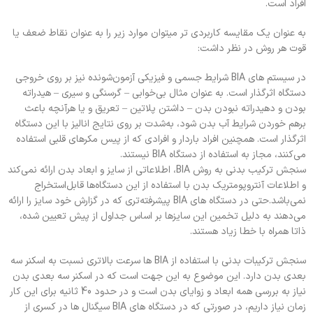
افراد است.
به عنوان یک مقایسه کاربردی تر میتوان موارد زیر را به عنوان نقاط ضعف یا
قوت هر روش در نظر داشت:
در سیستم های BIA شرایط جسمی و فیزیکی آزمون‌شونده نیز بر روی خروجی
دستگاه اثرگذار است. به‌ عنوان‌ مثال بی‌خوابی – گرسنگی و سیری – هیدراته
بودن و دهیدراته نبودن بدن – داشتن پلاتین – تعریق و یا هرآنچه باعث
برهم خوردن شرایط آب بدن شود، به‌شدت بر روی نتایج انالیز با این دستگاه
اثرگذار است. همچنین افراد باردار و افرادی که از پیس مکرهای قلبی استفاده
می‌کنند، مجاز به استفاده از دستگاه BIA نیستند.
سنجش ترکیب بدنی به روش BIA، اطلاعاتی از سایز و ابعاد بدن ارائه نمی‌کند
و اطلاعات آنتروپومتریک بدن با استفاده از این دستگاه‌ها قابل‌استخراج
نمی‌باشد.حتی در دستگاه های BIA پیشرفته‌تری که در گزارش خود سایز را ارائه
می‌دهند به دلیل تخمین این سایزها بر اساس جداول از پیش تعیین شده،
ذاتا همراه با خطا زیاد هستند.
سنجش ترکیبات بدنی با استفاده از BIA ها سرعت بالاتری نسبت به اسکنر سه
بعدی بدن دارد. این موضوع به این جهت است که در اسکنر سه بعدی بدن
نیاز به بررسی همه ابعاد و زوایای بدن است و در حدود 40 ثانیه برای این کار
زمان نیاز داریم، در صورتی که در دستگاه های BIA سیگنال ها در کسری از