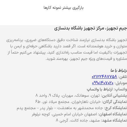
بارگیری بیشتر نمونه کارها
جیم تجهیز، مرکز تجهیز باشگاه بدنسازی
تجهیز باشگاه بدنسازی نیازمند شناخت دقیق دستگاه‌های ضروری، برنامه‌ریزی
متوازن و خرید هوشمندانه است. اگر قصد دارید باشگاهی حرفه‌ای و ایمن با
تجهیزات باکیفیت اما قیمت مناسب راه‌اندازی کنید، پیشنهاد می‌کنیم حتماً از
مشاوره و قیمت‌های ویژه جیم تجهیز، بهره‌مند شوید.
ارتباط با ما
تلفن:
02122487758
موبایل:
09901407020
واتساپ:
ارتباط با واتساپ
پشتیبانی آنلاین:
تهران، سوهانک، مهربان، پلاک ۹، واحد ۸
نمایندگی گرگان:
خیابان ناهارخوران، مجتمع میلاد نور، ط6
نمایشگاه کرج:
جاده محمدشهر به ماهدشت – بلوار پدر – مجتمع پدم
نمایشگاه اصفهان:
اصفهان خیابان امام خمینی، کوچه نیلوفر
نمایشگاه مشهد:
مشهد، جاده کالت، گرجی 8