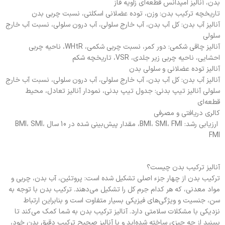
بدن، آنالیز امپدانس قطعه‌ای زاویه فاز
تاریخچه ترکیب بدن: وزن، توده عضلانی اسکلتی، نسبت چربی بدن
آنالیز آب بدن: کل آب بدن، آب خارج سلولی، آب درون سلولی، نسبت آب خارج
سلولی
آنالیز چاقی شکمی: دور کمر، نسبت چربی شکمی، WHtR، ناحیه چربی
احشایی، ناحیه چربی زیر جلدی، VSR، تاریخچه شکم
آنالیز توده عضلانی و سلولی بدن
آنالیز آب بدن: کل آب بدن، آب خارج سلولی، آب درون سلولی، نسبت آب خارج
سلولی آنالیز تیپ بدنی: جدول تیپ بدنی، نمودار آنالیز تعادل، محیط
قطعه‌ای
کالری دریافتی و مصرفی
ارزیابی رشد: BMI، SMI، FMI، مقدار پیش‌بینی شده در 10 سال BMI، SMI،
FMI
آنالیز ترکیب بدن چیست؟
ترکیب بدن از چهار جزء اصلی تشکیل شده است: پروتئین، آب بدن، چربی و
مواد معدنی، که هر کدام جرم کل را تشکیل می‌دهند. ترکیب بدن با توجه به
سن، جنسیت و ویژگی‌های فیزیکی بسیار متفاوت است و بنابراین ارتباط
نزدیکی با مشکلات سلامتی دارد. آنالیز ترکیب بدن به شما کمک می‌کند تا
ببینید از چه چیزی ساخته شده‌اید و با آنالیز صحیح ترکیب دقیق بدن خود،