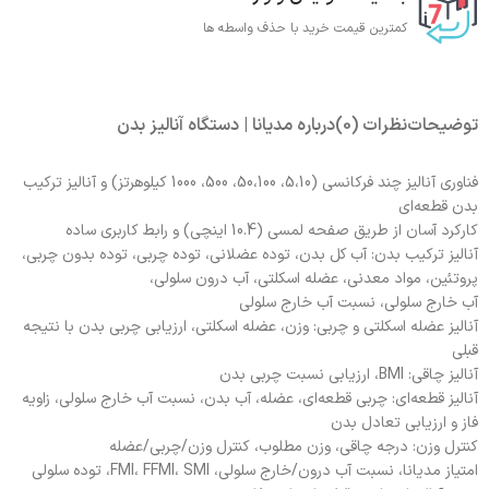
کمترین قیمت خرید با حذف واسطه ها
توضیحات
نظرات (0)
درباره مدیانا | دستگاه آنالیز بدن
فناوری آنالیز چند فرکانسی (5،10، 50،100، 500، 1000 کیلوهرتز) و آنالیز ترکیب
بدن قطعه‌ای
کارکرد آسان از طریق صفحه لمسی (10.4 اینچی) و رابط کاربری ساده
آنالیز ترکیب بدن: آب کل بدن، توده عضلانی، توده چربی، توده بدون چربی،
پروتئین، مواد معدنی، عضله اسکلتی، آب درون سلولی،
آب خارج سلولی، نسبت آب خارج سلولی
آنالیز عضله اسکلتی و چربی: وزن، عضله اسکلتی، ارزیابی چربی بدن با نتیجه
قبلی
آنالیز چاقی: BMI، ارزیابی نسبت چربی بدن
آنالیز قطعه‌ای: چربی قطعه‌ای، عضله، آب بدن، نسبت آب خارج سلولی، زاویه
فاز و ارزیابی تعادل بدن
کنترل وزن: درجه چاقی، وزن مطلوب، کنترل وزن/چربی/عضله
امتیاز مدیانا، نسبت آب درون/خارج سلولی، FMI، FFMI، SMI، توده سلولی