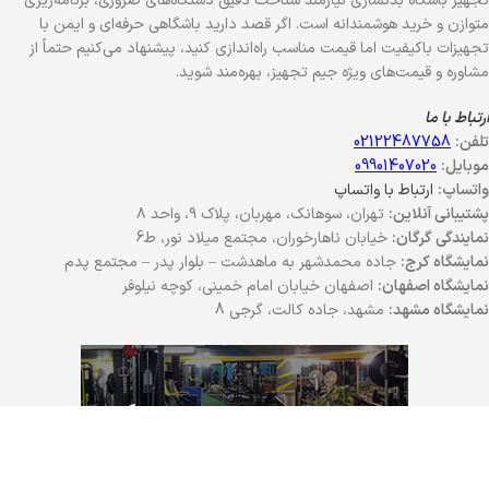
تجهیز باشگاه بدنسازی نیازمند شناخت دقیق دستگاه‌های ضروری، برنامه‌ریزی
متوازن و خرید هوشمندانه است. اگر قصد دارید باشگاهی حرفه‌ای و ایمن با
تجهیزات باکیفیت اما قیمت مناسب راه‌اندازی کنید، پیشنهاد می‌کنیم حتماً از
مشاوره و قیمت‌های ویژه جیم تجهیز، بهره‌مند شوید.
ارتباط با ما
تلفن:
02122487758
موبایل:
09901407020
واتساپ:
ارتباط با واتساپ
پشتیبانی آنلاین:
تهران، سوهانک، مهربان، پلاک ۹، واحد ۸
نمایندگی گرگان:
خیابان ناهارخوران، مجتمع میلاد نور، ط6
نمایشگاه کرج:
جاده محمدشهر به ماهدشت – بلوار پدر – مجتمع پدم
نمایشگاه اصفهان:
اصفهان خیابان امام خمینی، کوچه نیلوفر
نمایشگاه مشهد:
مشهد، جاده کالت، گرجی 8