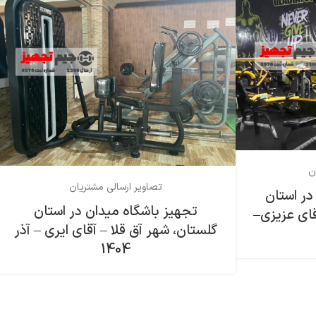
ن
تصاویر ارسالی مشتریان
در استان
تجهیز باشگاه میدان در استان
قای عزیزی–
گلستان، شهر آق قلا – آقای ایری – آذر
1404