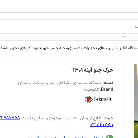
تگاه آنالیز بدن
برندهای تجهیزات بدنسازی
مجله جیم تجهیز
نمونه کارهای تجهیز باشگا
خرک جلو آینه TF01
دسته:
دستگاه بدنسازی باشگاهی
,
میز و نیمکت بدنسازی
Brand:
تکنوفیت
جهت اطلاع از زمان تحویل و موجودی، تماس بگیرید.
122487758
09901407020