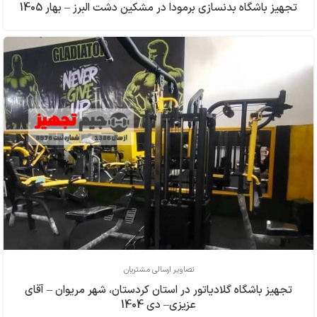
تجهیز باشگاه بدنسازی برمودا در مشکین دشت البرز – بهار 1405
تصاویر ارسالی مشتریان
تجهیز باشگاه گلادیاتور در استان کردستان، شهر مریوان – آقای
عزیزی– دی 1404