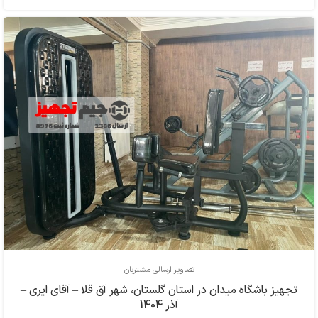
تصاویر ارسالی مشتریان
تجهیز باشگاه میدان در استان گلستان، شهر آق قلا – آقای ایری –
آذر 1404