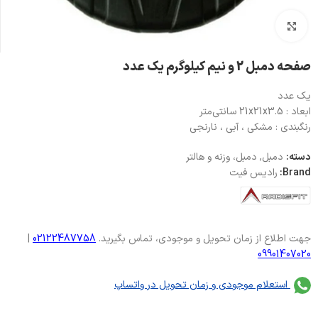
بزرگنمایی تصویر
صفحه دمبل 2 و نیم کیلوگرم یک عدد
یک عدد
ابعاد : 21x21x3.5 سانتی‌متر
رنگبندی : مشکی ، آبی ، نارنجی
دسته:
دمبل
,
دمبل، وزنه و هالتر
Brand:
رادیس فیت
جهت اطلاع از زمان تحویل و موجودی، تماس بگیرید.
02122487758
|
09901407020
استعلام موجودی و زمان تحویل در واتساپ