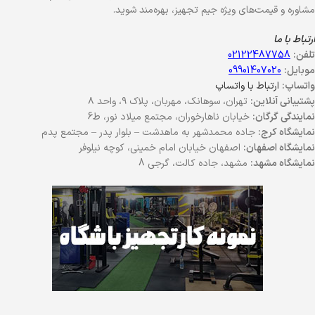
مشاوره و قیمت‌های ویژه جیم تجهیز، بهره‌مند شوید.
ارتباط با ما
تلفن:
02122487758
موبایل:
09901407020
واتساپ:
ارتباط با واتساپ
پشتیبانی آنلاین:
تهران، سوهانک، مهربان، پلاک ۹، واحد ۸
نمایندگی گرگان:
خیابان ناهارخوران، مجتمع میلاد نور، ط6
نمایشگاه کرج:
جاده محمدشهر به ماهدشت – بلوار پدر – مجتمع پدم
نمایشگاه اصفهان:
اصفهان خیابان امام خمینی، کوچه نیلوفر
نمایشگاه مشهد:
مشهد، جاده کالت، گرجی 8