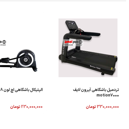
تردمیل باشگاهی آیرون لایف
الپتیکال باشگاهی اچ لون EF2178
motion7000
330,000,000
تومان
230,000,000
تومان