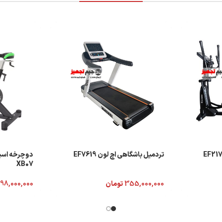
تردمیل باشگاهی اچ لون EF7619
دوچرخه اسپی
XB07
355,000,000
تومان
98,000,000