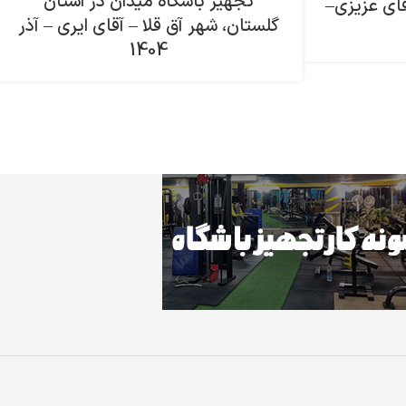
تجهیز باشگاه میدان در استان
قای عزیزی–
گلستان، شهر آق قلا – آقای ایری – آذر
1404