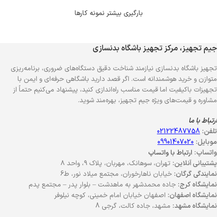
بارگیری بیشتر نمونه کارها
جیم تجهیز، مرکز تجهیز باشگاه بدنسازی
تجهیز باشگاه بدنسازی نیازمند شناخت دقیق دستگاه‌های ضروری، برنامه‌ریزی
متوازن و خرید هوشمندانه است. اگر قصد دارید باشگاهی حرفه‌ای و ایمن با
تجهیزات باکیفیت اما قیمت مناسب راه‌اندازی کنید، پیشنهاد می‌کنیم حتماً از
مشاوره و قیمت‌های ویژه جیم تجهیز، بهره‌مند شوید.
ارتباط با ما
تلفن:
02122487758
موبایل:
09901407020
واتساپ:
ارتباط با واتساپ
پشتیبانی آنلاین:
تهران، سوهانک، مهربان، پلاک ۹، واحد ۸
نمایندگی گرگان:
خیابان ناهارخوران، مجتمع میلاد نور، ط6
نمایشگاه کرج:
جاده محمدشهر به ماهدشت – بلوار پدر – مجتمع پدم
نمایشگاه اصفهان:
اصفهان خیابان امام خمینی، کوچه نیلوفر
نمایشگاه مشهد:
مشهد، جاده کالت، گرجی 8