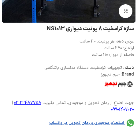
بزرگنمایی تصویر
سازه کراسفیت 8 یونیت دیواری NS1013
عرض دهنه هر یونیت: 110 سانت
ارتفاع: 240 سانت
فاصله از دیوار: 110 سانت
دسته:
تجهیزات کراسفیت
,
دستگاه بدنسازی باشگاهی
Brand:
جیم تجهیز
جهت اطلاع از زمان تحویل و موجودی، تماس بگیرید.
02122487758
|
09901407020
استعلام موجودی و زمان تحویل در واتساپ