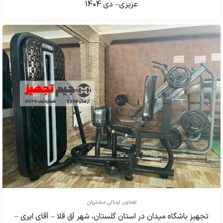
عزیزی– دی 1404
تصاویر ارسالی مشتریان
تجهیز باشگاه میدان در استان گلستان، شهر آق قلا – آقای ایری –