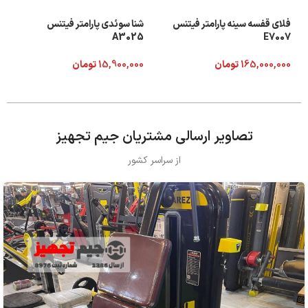
فلای قفسه سینه پارامتر فیتنس
شنا سوئدی پارامتر فیتنس
A3025
E7007
165,000,000
تومان
15,900,000
تومان
تصاویر ارسالی مشتریان جیم تجهیز
از سراسر کشور