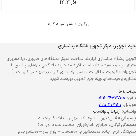
آذر 1404
بارگیری بیشتر نمونه کارها
جیم تجهیز، مرکز تجهیز باشگاه بدنسازی
تجهیز باشگاه بدنسازی نیازمند شناخت دقیق دستگاه‌های ضروری، برنامه‌ریزی
متوازن و خرید هوشمندانه است. اگر قصد دارید باشگاهی حرفه‌ای و ایمن با
تجهیزات باکیفیت اما قیمت مناسب راه‌اندازی کنید، پیشنهاد می‌کنیم حتماً از
مشاوره و قیمت‌های ویژه جیم تجهیز، بهره‌مند شوید.
ارتباط با ما
تلفن:
02122487758
موبایل:
09901407020
واتساپ:
ارتباط با واتساپ
پشتیبانی آنلاین:
تهران، سوهانک، مهربان، پلاک ۹، واحد ۸
نمایندگی گرگان:
خیابان ناهارخوران، مجتمع میلاد نور، ط6
نمایشگاه کرج:
جاده محمدشهر به ماهدشت – بلوار پدر – مجتمع پدم